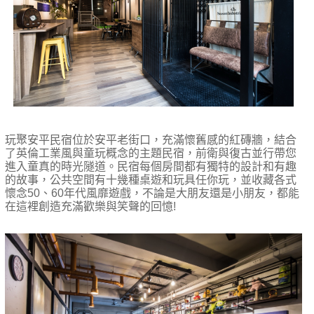
玩聚安平民宿位於安平老街口，充滿懷舊感的紅磚牆，結合
了英倫工業風與童玩概念的主題民宿，前衛與復古並行帶您
進入童真的時光隧道。民宿每個房間都有獨特的設計和有趣
的故事，公共空間有十幾種桌遊和玩具任你玩，並收藏各式
懷念
50
、
60
年代風靡遊戲，不論是大朋友還是小朋友，都能
在這裡創造充滿歡樂與笑聲的回憶
!