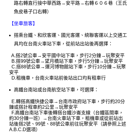
路右轉直行接中華西路→安平路→右轉６０６巷（王氏
魚皮巷子口右轉）
【坐車旅客】
搭乘台鐵、和欣客運、國光客運、統聯客運以上交通工
具均在台南火車站下車，從前站出站後再選擇：
A.
搭
2
號公車→安平國中站下車，步行
2
分鐘→玩聚安平
B.
搭
99
號公車→望月橋站下車，步行
5
分鐘→玩聚安平
C.
搭
88
號公車→運河博物館站下車，步行
10
分鐘→玩聚
安平
D.
租機車，台南火車站前後站出口均有租車行
高鐵台南站或台南航空站下車，可選擇：
E.
轉搭高鐵快捷公車→台南市政府站下車，步行約
20
分
鐘或搭計程車約
2
公里→玩聚安平
F.
高鐵台南站下車後轉搭台鐵沙崙支線（台鐵區間車，
約
30
分鐘一班）→台南火車站下車，租機車或從前站出
站後搭
2
號、
99
號、
88
號公車前往玩聚安平（請參照上述
A.B.C.D
選項）