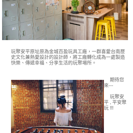
玩聚安平原址原為金城百盈玩具工廠，一群喜愛台南歷
史文化兼熱愛設計的設計師，將工廠轉化成為一處製造
快樂、傳遞幸福、分享生活的玩聚場所。
期待您
來
---
玩聚安
平
,
平安聚
玩
!!!