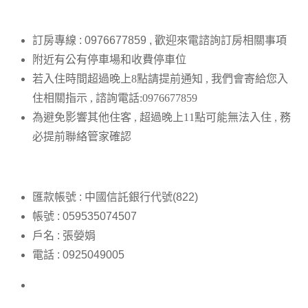
訂房專線
: 0976677859 ,
歡迎來電諮詢訂房相關事項
附近有
公有停車場
和收費停車位
若入住時間超過晚上8點請提前通知 , 我們會寄給您入
住相關指示 , 諮詢電話:0976677859
為避免影響其他住客 , 超過晚上11點可能無法入住 , 務
必提前聯絡管家確認
匯款帳號
:
中國信託銀行代號
(822)
帳號
: 059535074507
戶名
:
張嫈娟
電話
: 0925049005