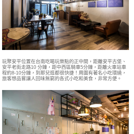
玩聚安平位置在台南吃喝玩樂點的正中間，距離安平古堡、
安平老街走路
10
分鐘，距中西區騎車
5
分鐘，距離火車站車
程約
8-10
分鐘，到那兒逛都很快捷！周圍有著名小吃環繞，
旅客想品嘗讓人回味無窮的各式小吃和美食，非常方便。